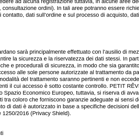
ere ad alcuna registrazione tuttavia, in alcune aree dedi
r, consultazione ordini). In tali aree potranno essere richie
contatto, dati sull’ordine e sul processo di acquisto, dati f
uardano sarà principalmente effettuato con l’ausilio di me
ntire la sicurezza e la riservatezza dei dati stessi. In par
iche e procedurali di sicurezza, in modo che sia garantito
cesso alle sole persone autorizzate al trattamento da par
modalità del trattamento saranno pertinenti e non eccedenti 
bienti il cui accesso è sotto costante controllo. PETIT RÊVE
lo Spazio Economico Europeo, tuttavia, si riserva di avvale
onati tra coloro che forniscono garanzie adeguate ai sensi
nto di dati è autorizzato in base a specifiche decisioni d
ne 1250/2016 (Privacy Shield).
ti