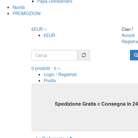
Papa Dolceamaro
Novità
PROMOZIONI
€
EUR
Ciao !
€
EUR
Accedi
Registra
Form
di
Cerca
0
prodotti
-
0
ricerca
Login / Registrati
Profilo
Carrello
Vai alla cassa
Spedizione Gratis
e
Consegna in 24
Home
Shop casa