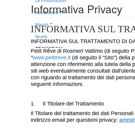
Le Profumazioni
Informativa Privacy
Bomboniere
Marchi
INFORMATIVA SUL TR
Novità
INFORMATIVA SUL TRATTAMENTO DI DAT
PROMOZIONI
Petit Rêve di Rosmeri Vattimo (di seguito PE
"
www.petitreve.it
(di seguito il "Sito") della
attenzione con riferimento alla tutela della p
siti web eventualmente consultati dall'uten
con riguardo al trattamento dei dati persona
seguenti informazioni.
1. Il Titolare del Trattamento
Il Titolare del trattamento dei dati Person
indirizzo email per questioni privacy:
ammini