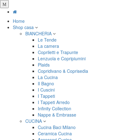
Salta
al
contenuto
Home
principale
Shop casa
BIANCHERIA
Le Tende
La camera
Copriletti e Trapunte
Lenzuola e Copripiumini
Plaids
Copridivano & Coprisedia
La Cucina
Il Bagno
I Cuscini
I Tappeti
I Tappeti Arredo
Infinity Collection
Nappe & Embrasse
CUCINA
Cucina Baci Milano
Ceramica Cucina
Accessori Cucina