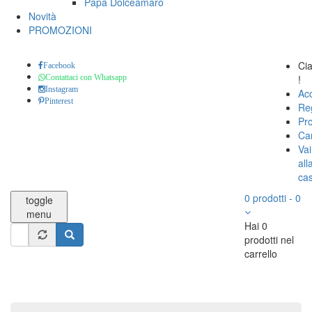
Papa Dolceamaro
Novità
PROMOZIONI
Ci
Facebook
!
Contattaci con Whatsapp
Instagram
Ac
Pinterest
Reg
Pro
Car
Vai
all
ca
0
prodotti
-
0
toggle
menu
Hai 0
Form
prodotti nel
di
carrello
Cerca
ricerca