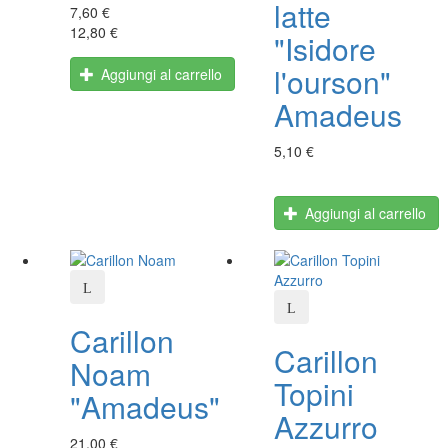
latte
7,60 €
12,80 €
"Isidore
l'ourson"
Aggiungi al carrello
Amadeus
5,10 €
Aggiungi al carrello
Carillon
Carillon
Noam
Topini
"Amadeus"
Azzurro
21,00 €