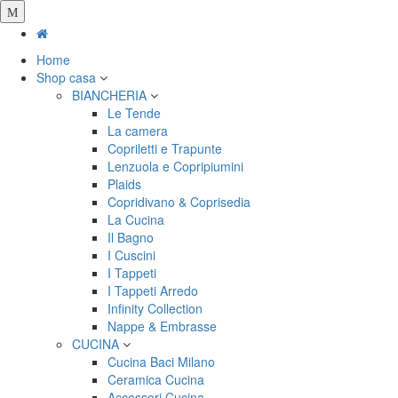
Salta
al
contenuto
Home
principale
Shop casa
BIANCHERIA
Le Tende
La camera
Copriletti e Trapunte
Lenzuola e Copripiumini
Plaids
Copridivano & Coprisedia
La Cucina
Il Bagno
I Cuscini
I Tappeti
I Tappeti Arredo
Infinity Collection
Nappe & Embrasse
CUCINA
Cucina Baci Milano
Ceramica Cucina
Accessori Cucina