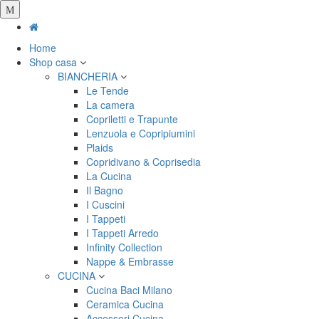
Salta
al
contenuto
Home
principale
Shop casa
BIANCHERIA
Le Tende
La camera
Copriletti e Trapunte
Lenzuola e Copripiumini
Plaids
Copridivano & Coprisedia
La Cucina
Il Bagno
I Cuscini
I Tappeti
I Tappeti Arredo
Infinity Collection
Nappe & Embrasse
CUCINA
Cucina Baci Milano
Ceramica Cucina
Accessori Cucina