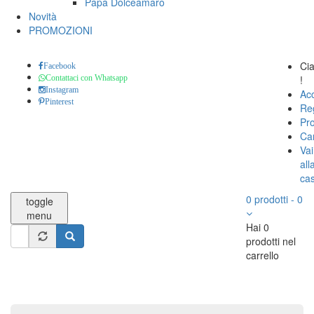
Papa Dolceamaro
Novità
PROMOZIONI
Ci
Facebook
!
Contattaci con Whatsapp
Instagram
Ac
Pinterest
Reg
Pro
Car
Vai
all
ca
0
prodotti
-
0
toggle
menu
Hai 0
Form
prodotti nel
di
carrello
Cerca
ricerca