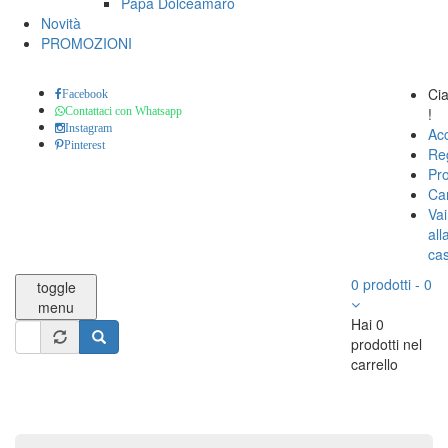
Papa Dolceamaro
Novità
PROMOZIONI
Ci
Facebook
!
Contattaci con Whatsapp
Instagram
Ac
Pinterest
Reg
Pro
Car
Vai
all
ca
0
prodotti
-
0
toggle
menu
Hai 0
Form
prodotti nel
di
carrello
Cerca
ricerca