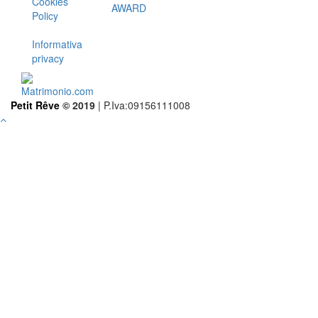
Cookies
AWARD
Policy
Informativa
privacy
Petit Rêve
© 2019
| P.Iva:09156111008