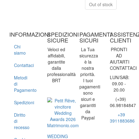
Out of stock
INFORMAZIONI
SPEDIZIONI
PAGAMENTI
ASSISTEN
SICURE
SICURI
CLIENTI
Chi
Veloci ed
La Tua
PRONTI
siamo
affidabili,
sicurezza
AD
garantite
è la
AIUTARTI
Contattaci
dalla
nostra
CONTATTACI
professionalità
priorità.
LUN/SAB:
Metodi
BRT
I tuoi
09.00 -
di
pagamenti
20.00
Pagamento
sono
sicuri e
(+39)
Spedizioni
garantiti
06.98184847
da
+39
Diritto
Paypal
3911883686
di
recesso
WEDDING