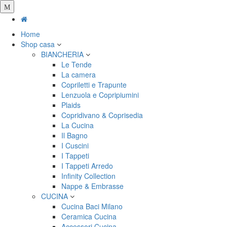
Salta
al
contenuto
Home
principale
Shop casa
BIANCHERIA
Le Tende
La camera
Copriletti e Trapunte
Lenzuola e Copripiumini
Plaids
Copridivano & Coprisedia
La Cucina
Il Bagno
I Cuscini
I Tappeti
I Tappeti Arredo
Infinity Collection
Nappe & Embrasse
CUCINA
Cucina Baci Milano
Ceramica Cucina
Accessori Cucina